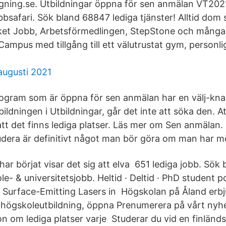
ning.se. Utbildningar öppna för sen anmälan VT2021 (
bbsafari. Sök bland 68847 lediga tjänster! Alltid dom
ket Jobb, Arbetsförmedlingen, StepStone och många 
ampus med tillgång till ett välutrustat gym, personli
augusti 2021
ogram som är öppna för sen anmälan har en välj-kna
bildningen i Utbildningar, går det inte att söka den. 
att det finns lediga platser. Läs mer om Sen anmälan.
tudera är definitivt något man bör göra om man har mö
ar börjat visar det sig att elva 651 lediga jobb. Sök 
- & universitetsjobb. Heltid · Deltid · PhD student po
 Surface-Emitting Lasers in Högskolan på Åland erb
högskoleutbildning, öppna Prenumerera på vårt nyh
ion om lediga platser varje Studerar du vid en finlän