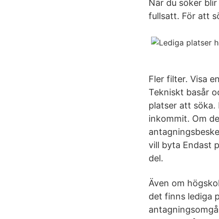
När du söker bli
fullsatt. För att
Fler filter. Visa
Tekniskt basår o
platser att söka
inkommit. Om det
antagningsbesked
vill byta Endast 
del.
Även om högskola
det finns lediga 
antagningsomgång