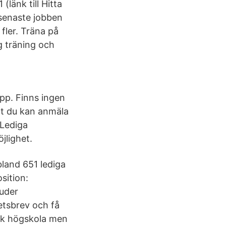
länk till Hitta
 senaste jobben
fler. Träna på
g träning och
pp. Finns ingen
Att du kan anmäla
 Lediga
jlighet.
bland 651 lediga
sition:
juder
etsbrev och få
dsk högskola men