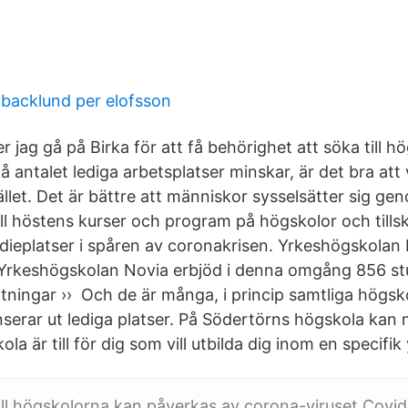
 backlund per elofsson
 jag gå på Birka för att få behörighet att söka till h
antalet lediga arbetsplatser minskar, är det bra att 
tället. Det är bättre att människor sysselsätter sig ge
ll höstens kurser och program på högskolor och tillsk
udieplatser i spåren av coronakrisen. Yrkeshögskolan 
keshögskolan Novia erbjöd i denna omgång 856 studi
ttningar ›› Och de är många, i princip samtliga högsk
nserar ut lediga platser. På Södertörns högskola kan
a är till för dig som vill utbilda dig inom en specifik 
ll högskolorna kan påverkas av corona-viruset Covid