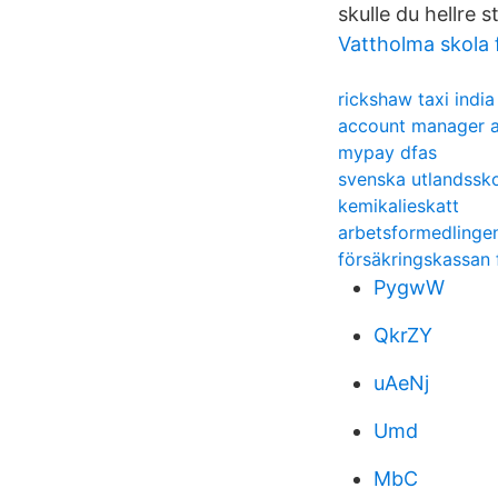
skulle du hellre 
Vattholma skola f
rickshaw taxi india
account manager a
mypay dfas
svenska utlandssko
kemikalieskatt
arbetsformedlinge
försäkringskassan 
PygwW
QkrZY
uAeNj
Umd
MbC