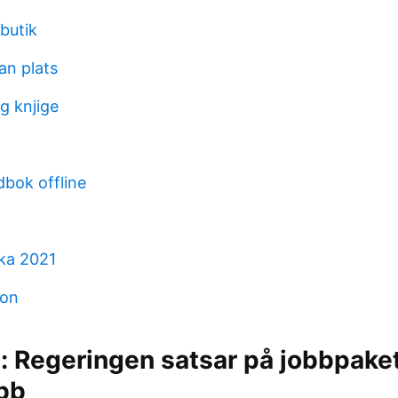
butik
an plats
g knjige
dbok offline
ska 2021
son
: Regeringen satsar på jobbpake
bb