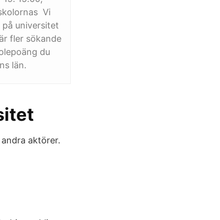
gskolornas Vi
 på universitet
r fler sökande
skolepoäng du
ns län.
itet
 andra aktörer.