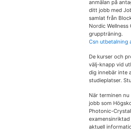
anmälan på antag
ditt jobb med Jo
samlat från Bloc
Nordic Wellness C
gruppträning.
Csn utbetalning 
De kurser och pr
välj-knapp vid ut
dig innebär inte 
studieplatser. S
När terminen nu h
jobb som Högskole
Photonic-Crystal
examensinriktad 
aktuell informat