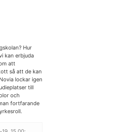
ögskolan? Hur
vi kan erbjuda
nom att
ott så att de kan
Novia lockar igen
eplatser till
olor och
 man fortfarande
yrkesroll.
-19. 15.00;