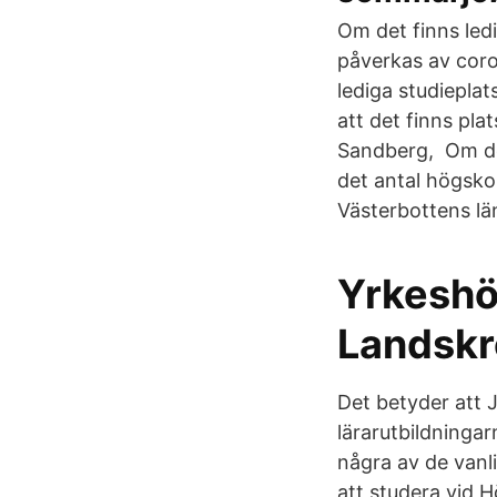
Om det finns led
påverkas av coro
lediga studiepla
att det finns pla
Sandberg, Om det
det antal högsko
Västerbottens lä
Yrkeshö
Landskr
Det betyder att 
lärarutbildninga
några av de vanl
att studera vid 