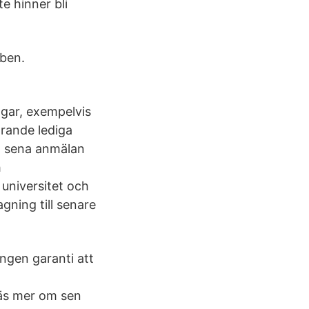
e hinner bli
bben.
ingar, exempelvis
arande lediga
n sena anmälan
h
universitet och
agning till senare
ngen garanti att
Läs mer om sen