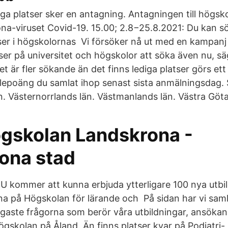
iga platser sker en antagning. Antagningen till högsk
na-viruset Covid-19. 15.00; 2.8−25.8.2021: Du kan sök
tser i högskolornas Vi försöker nå ut med en kampanj 
tser på universitet och högskolor att söka även nu, s
 är fler sökande än det finns lediga platser görs ett
lepoäng du samlat ihop senast sista anmälningsdag.
n. Västernorrlands län. Västmanlands län. Västra Göta
gskolan Landskrona -
ona stad
JU kommer att kunna erbjuda ytterligare 100 nya utbil
rna på Högskolan för lärande och På sidan har vi sam
igaste frågorna som berör våra utbildningar, ansökan
Högskolan på Åland. Än finns platser kvar på Podiatr