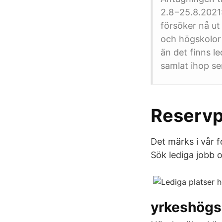
2.8−25.8.2021:
försöker nå ut
och högskolor
än det finns l
samlat ihop se
Reservpl
Det märks i vår 
Sök lediga jobb o
yrkeshögsk