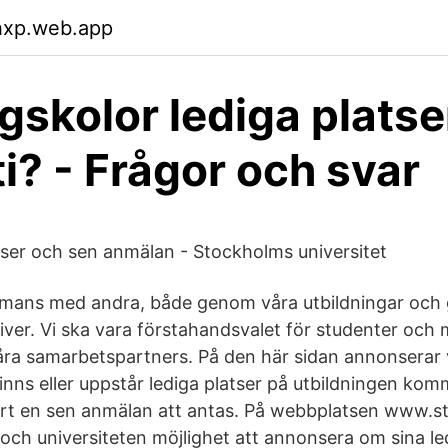
hxp.web.app
gskolor lediga platser
i? - Frågor och svar
tser och sen anmälan - Stockholms universitet
sammans med andra, både genom våra utbildningar oc
river. Vi ska vara förstahandsvalet för studenter och
våra samarbetspartners. På den här sidan annonserar v
inns eller uppstår lediga platser på utbildningen ko
t en sen anmälan att antas. På webbplatsen www.st
och universiteten möjlighet att annonsera om sina le