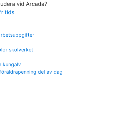
studera vid Arcada?
ritids
rbetsuppgifter
lor skolverket
n kungalv
föräldrapenning del av dag