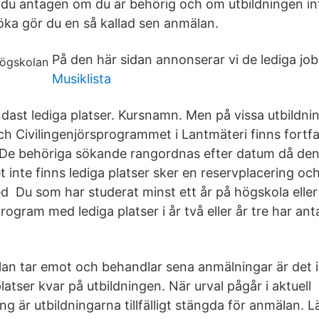
r du antagen om du är behörig och om utbildningen int
 söka gör du en så kallad sen anmälan.
På den här sidan annonserar vi de lediga jo
Musiklista
 endast lediga platser. Kursnamn. Men på vissa utbildn
ch Civilingenjörsprogrammet i Lantmäteri finns fortf
. De behöriga sökande rangordnas efter datum då de
 inte finns lediga platser sker en reservplacering oc
 Du som har studerat minst ett år på högskola eller 
program med lediga platser i år två eller år tre har ant
n tar emot och behandlar sena anmälningar är det i
platser kvar på utbildningen. När urval pågår i aktuell
 är utbildningarna tillfälligt stängda för anmälan. 