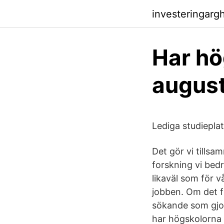
investeringarg
Har hö
august
Lediga studiepla
Det gör vi till
forskning vi bed
likaväl som för 
jobben. Om det f
sökande som gjor
har högskolorna 