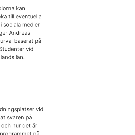
olorna kan
a till eventuella
i sociala medier
äger Andreas
 urval baserat på
 Studenter vid
lands län.
dningsplatser vid
lat svaren på
 och hur det är
i- programmet på