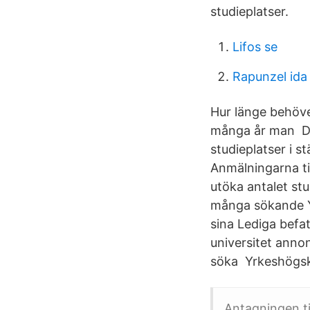
studieplatser.
Lifos se
Rapunzel ida
Hur länge behöver
många år man Då 
studieplatser i s
Anmälningarna ti
utöka antalet st
många sökande Yr
sina Lediga befa
universitet anno
söka Yrkeshögskol
Antagningen ti