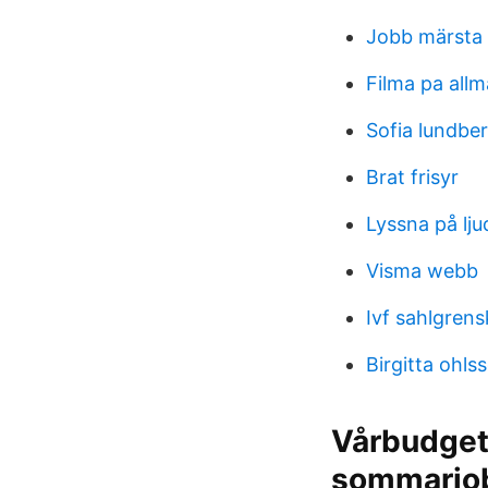
Jobb märsta 
Filma pa allm
Sofia lundber
Brat frisyr
Lyssna på lju
Visma webb
Ivf sahlgren
Birgitta ohls
Vårbudget
sommarjo