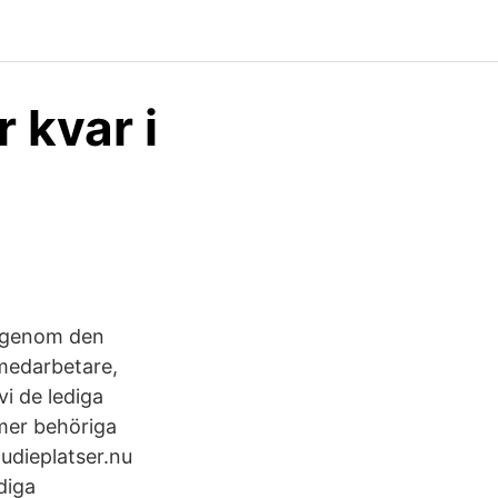
 kvar i
h genom den
 medarbetare,
i de lediga
mmer behöriga
udieplatser.nu
diga